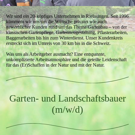
Wir sind ein 20-köpfiges Unternehmen in Rielasingen. Seit 1996
kümmern wir uns um die Wünsche privater wie auch
gewerblicher Kunden rund um das Thema Gartenbau – von der
klassischen Gartenpflege, Gartenneugestaltung, Pflasterarbeiten,
Baggerarbeiten bis hin zum Winterdienst. Unser Kundenkreis
erstreckt sich im Umreis von 30 km bis in die Schweiz.
Was uns als Arbeitgeber ausmacht? Eine entspannte,
unkomplizierte Arbeitsatmosphäre und die geteilte Leidenschaft
für das (Er)Schaffen in der Natur und mit der Natur.
Garten- und Landschaftsbauer
(m/w/d)