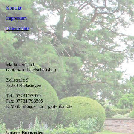
Kontakt
Impressum
Datenschutz
Markus Schoch
Garten- u. Landschaftsbau
Zollstraße 9
78239 Rielasingen
Tel.: 07731/53959
Fax: 07731/798505
E-Mail: info@schoch-gartenbau.de
Unsere Bürozeiten