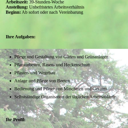
Arbeitszeit:
39-Stunden-Woche
Anstellung:
Unbefristetes Arbeitsverhältnis
Beginn:
Ab sofort oder nach Vereinbarung
Ihre Aufgaben:
Pflege und Gestaltung von Gärten und Grünanlagen
Pflanzarbeiten, Rasen- und Heckenschnitt
Pflaster- und Wegebau
Anlage und Pflege von Beeten
Bedienung und Pflege von Maschinen und Geräten
Selbstständige Organisation der täglichen Arbeitsabläufe
Ihr Profil: