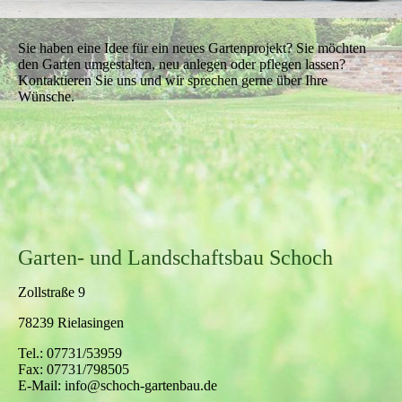
Sie haben eine Idee für ein neues Gartenprojekt? Sie möchten
den Garten umgestalten, neu anlegen oder pflegen lassen?
Kontaktieren Sie uns und wir sprechen gerne über Ihre
Wünsche.
Garten- und Landschaftsbau Schoch
Zollstraße 9
78239 Rielasingen
Tel.: 07731/53959
Fax: 07731/798505
E-Mail: info@schoch-gartenbau.de